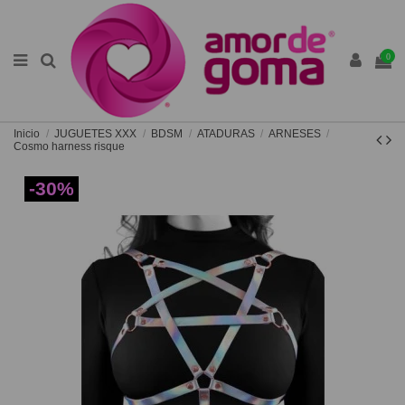
0
Inicio
JUGUETES XXX
BDSM
ATADURAS
ARNESES
Cosmo harness risque
-30%