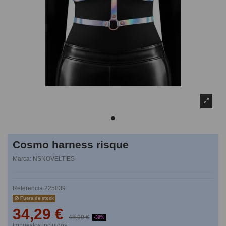
Cosmo harness risque
Marca:
NSNOVELTIES
Referencia
225839
Fuera de stock
34,29 €
48,99 €
-30%
Impuestos incluidos