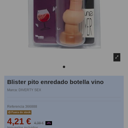
Blister pito enredado botella vino
Marca:
DIVERTY SEX
Referencia
366888
Fuera de stock
4,21 €
4,38 €
-4%
Impuestos incluidos