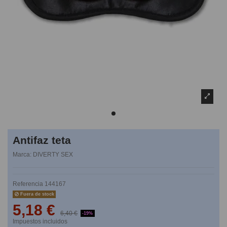
Antifaz teta
Marca:
DIVERTY SEX
Referencia
144167
Fuera de stock
5,18 €
6,40 €
-19%
Impuestos incluidos