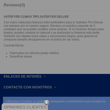
Reviews
(0)
SATISFYER CLIMAX TIPS SATISFYER DELUXE
Con estos cabezales blancos intercambiables para tu Satisfyer Pro Deluxe
vas siempre por el camino seguro. Recibes un práctico paquete de 5
unidades que se pueden sustituir como quieras. Si no tuvieses tiempo para
limpiar, puedes cambiar el cabezal y ya realizarás la limpieza más tarde.
También son ideales para viajes o excursiones largos, pues gracias al
compacto tamaño desaparecen en la bolsa sin ser vistos.
Características:
Fabricadas en silicona grado médico.
Superficie suave.
ENLACES DE INTERÉS
CONTACTE CON NOSOTROS
Utilizamos Cookies, si continúas navegando consideramos que aceptas su
uso.
OPINIONES CLIENTES