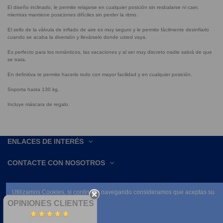
El diseño inclinado, le permite relajarse en cualquier posición sin resbalarse ni caer,
mientras mantiene posiciones difíciles sin perder la ritmo.
El sello de la válvula de inflado de aire es muy seguro y le permite fácilmente desinflarlo
cuando se acaba la diversión y llevárselo donde usted vaya.
Es perfecto para los románticos, las vacaciones y al ser muy discreto nadie sabrá de que
se trata.
En definitiva te permite hacerlo todo con mayor facilidad y en cualquier posición.
Soporta hasta 130 kg.
Incluye máscara de regalo.
ENLACES DE INTERÉS
CONTACTE CON NOSOTROS
Utilizamos Cookies, si continúas navegando consideramos que aceptas su
uso.
OPINIONES CLIENTES
Leer condiciones