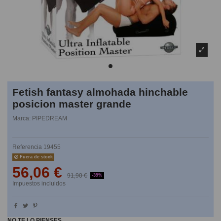
Fetish fantasy almohada hinchable
posicion master grande
Marca:
PIPEDREAM
Referencia
19455
Fuera de stock
56,06 €
91,90 €
-39%
Impuestos incluidos
NO TE LO PIENSES