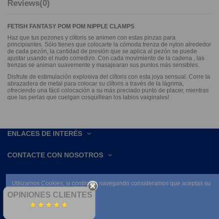
Reviews
(0)
FETISH FANTASY POM POM NIPPLE CLAMPS
Haz que tus pezones y clítoris se animen con estas pinzas para
principiantes. Sólo tienes que colocarte la cómoda trenza de nylon alrededor
de cada pezón, la cantidad de presión que se aplica al pezón se puede
ajustar usando el nudo corredizo. Con cada movimiento de la cadena , las
trenzas se animan suavemente y masajearan sus puntos más sensibles.
Disfrute de estimulación explosiva del clítoris con esta joya sensual. Corre la
abrazadera de metal para colocar su clítoris a través de la lágrima,
ofreciendo una fácil colocación a su más preciado punto de placer, mientras
que las perlas que cuelgan cosquillean los labios vaiginales!
ENLACES DE INTERÉS
CONTACTE CON NOSOTROS
Utilizamos Cookies, si continúas navegando consideramos que aceptas su
uso.
OPINIONES CLIENTES
Leer condiciones