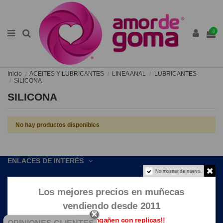
0
Inicio
ACEITES Y LUBRICANTES
LINEA ANAL
LUBRICANTES
SILICONA
SILICONA
No hay productos disponibles
ENLACES DE INTERÉS
No mostrar de nuevo.
CONTACTE CON NOSOTROS
Los mejores precios en muñecas
vendiendo desde 2011
Que no te engañen con replicas!!