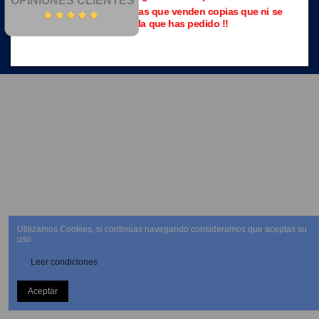
OPINIONES CLIENTES
Evita las páginas piratas que venden copias que ni se
parecen a la que has pedido !!
NEWSLETTER
Utilizamos Cookies, si continúas navegando consideramos que aceptas su
uso.
Leer condiciones
Aceptar