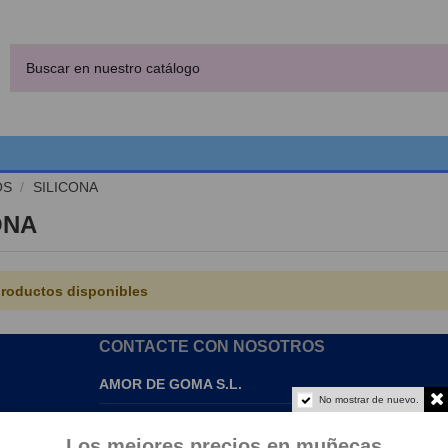
OS
SILICONA
ONA
roductos disponibles
CONTACTE CON NOSOTROS
AMOR DE GOMA S.L.
No mostrar de nuevo.
info@amordegoma.com
Los mejores precios en muñecas