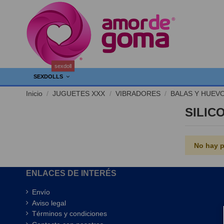
sexdoll
SEXDOLLS
Inicio
JUGUETES XXX
VIBRADORES
BALAS Y HUEV
SILIC
No hay p
ENLACES DE INTERÉS
Envío
Aviso legal
Términos y condiciones