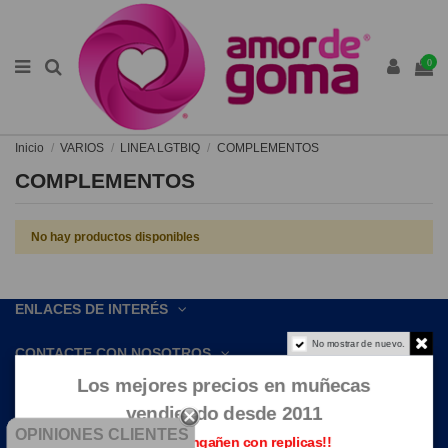
0
Inicio
VARIOS
LINEA LGTBIQ
COMPLEMENTOS
COMPLEMENTOS
No hay productos disponibles
ENLACES DE INTERÉS
No mostrar de nuevo.
CONTACTE CON NOSOTROS
Los mejores precios en muñecas
vendiendo desde 2011
OPINIONES CLIENTES
Que no te engañen con replicas!!