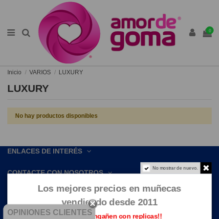
0
Inicio
VARIOS
LUXURY
LUXURY
No hay productos disponibles
ENLACES DE INTERÉS
No mostrar de nuevo.
CONTACTE CON NOSOTROS
Los mejores precios en muñecas
vendiendo desde 2011
OPINIONES CLIENTES
Que no te engañen con replicas!!