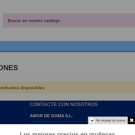
ONES
roductos disponibles
CONTACTE CON NOSOTROS
AMOR DE GOMA S.L.
No mostrar de nuevo.
info@amordegoma.com
Los mejores precios en muñecas