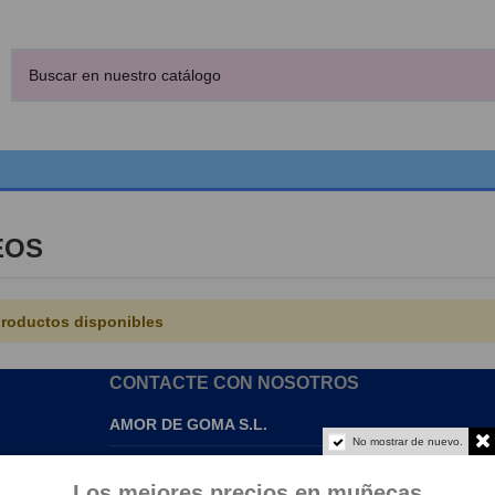
EOS
roductos disponibles
CONTACTE CON NOSOTROS
AMOR DE GOMA S.L.
No mostrar de nuevo.
info@amordegoma.com
Los mejores precios en muñecas