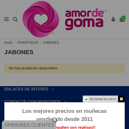
0
Inicio
DIVERTIDOS
JABONES
JABONES
No hay productos disponibles
ENLACES DE INTERÉS
No mostrar de nuevo.
CONTACTE CON NOSOTROS
Los mejores precios en muñecas
vendiendo desde 2011
OPINIONES CLIENTES
Que no te engañen con replicas!!