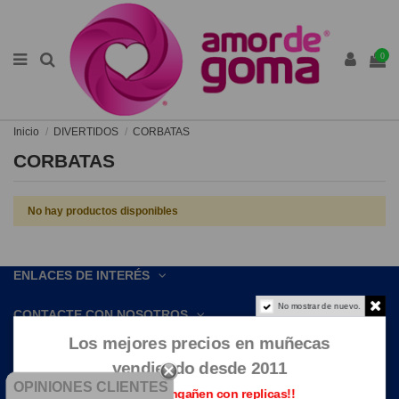
0
Inicio
DIVERTIDOS
CORBATAS
CORBATAS
No hay productos disponibles
ENLACES DE INTERÉS
No mostrar de nuevo.
CONTACTE CON NOSOTROS
Los mejores precios en muñecas
vendiendo desde 2011
OPINIONES CLIENTES
Que no te engañen con replicas!!