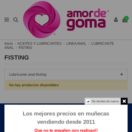
0
Inicio
ACEITES Y LUBRICANTES
LINEA ANAL
LUBRICANTE
ANAL
FISTING
FISTING
Lubricante anal fisting
No hay productos disponibles
No mostrar de nuevo.
ENLACES DE INTERÉS
Los mejores precios en muñecas
CONTACTE CON NOSOTROS
vendiendo desde 2011
Que no te engañen con replicas!!