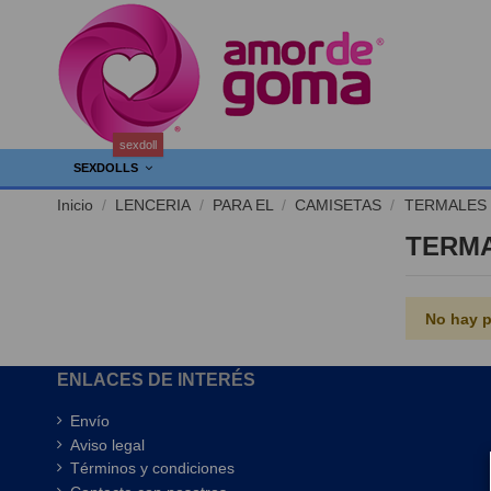
sexdoll
SEXDOLLS
Inicio
LENCERIA
PARA EL
CAMISETAS
TERMALES
TERM
No hay p
ENLACES DE INTERÉS
Envío
Aviso legal
Términos y condiciones