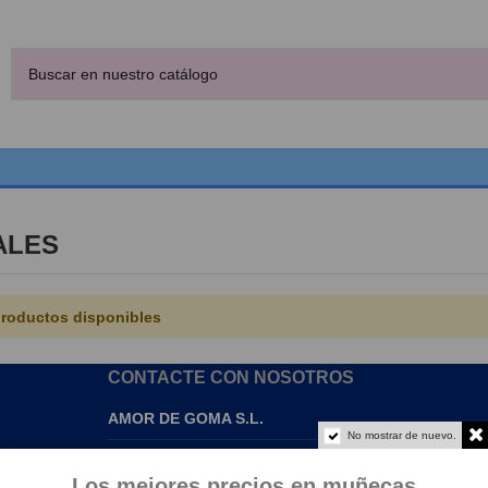
ALES
roductos disponibles
CONTACTE CON NOSOTROS
AMOR DE GOMA S.L.
No mostrar de nuevo.
info@amordegoma.com
Los mejores precios en muñecas